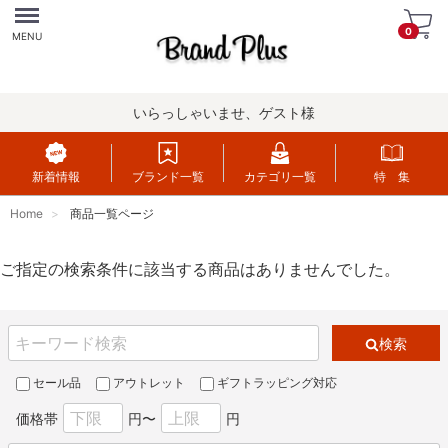
Menu
0
MENU
いらっしゃいませ、ゲスト様
新着情報
ブランド一覧
カテゴリ一覧
特 集
Home
商品一覧ページ
ご指定の検索条件に該当する商品はありませんでした。
検索
セール品
アウトレット
ギフトラッピング対応
価格帯
円〜
円