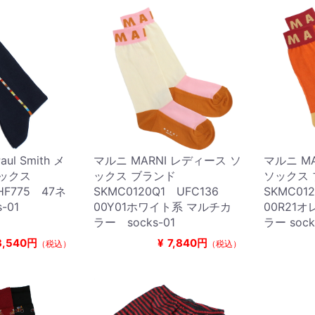
l Smith メ
マルニ MARNI レディース ソ
マルニ M
ソックス
ックス ブランド
ソックス
HF775 47ネ
SKMC0120Q1 UFC136
SKMC01
-01
00Y01ホワイト系 マルチカ
00R21
ラー socks-01
ラー sock
3,540円
¥
7,840円
（税込）
（税込）