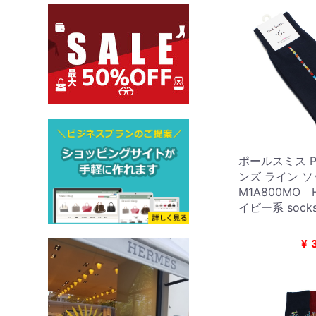
ポールスミス Pau
ンズ ライン 
M1A800MO 
イビー系 socks
¥