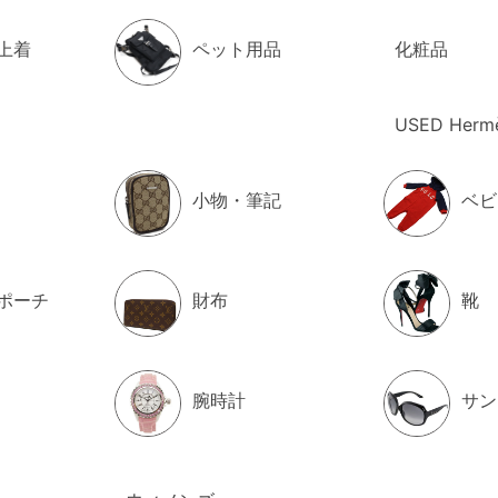
上着
ペット用品
化粧品
USED Herm
小物・筆記
ベビ
ポーチ
財布
靴
腕時計
サン