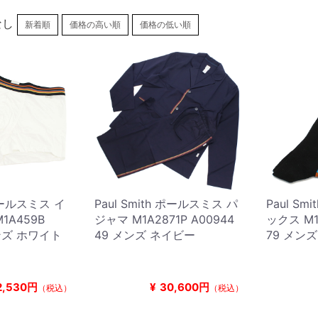
なし
新着順
価格の高い順
価格の低い順
 ポールスミス イ
Paul Smith ポールスミス パ
Paul S
1A459B
ジャマ M1A2871P A00944
ックス M1
メンズ ホワイト
49 メンズ ネイビー
79 メン
2,530円
¥
30,600円
（税込）
（税込）