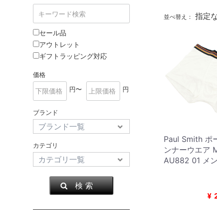
指定
並べ替え：
セール品
アウトレット
ギフトラッピング対応
価格
円〜
円
ブランド
Paul Smith
カテゴリ
ンナーウエア M
AU882 01 
検 索
¥