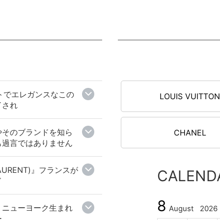
フトでエレガンスなこの
LOUIS VUITTO
了され
はやそのブランドを知ら
CHANEL
も過言ではありません
AURENT)』フランスが
CALEND
ド
8
』ニューヨーク生まれ
August
2026
ー