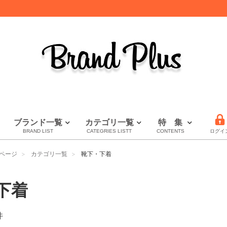
ブランド一覧
カテゴリ一覧
特 集
BRAND LIST
CATEGRIES LISTT
CONTENTS
ログイ
LOUIS VUITTON
HERMES
CHANEL
全てのブランドを見る
財布特集
セール
秋・冬小物特集
ページ
カテゴリ一覧
靴下・下着
ルイヴィトン
エルメス
シャネル
下着
件