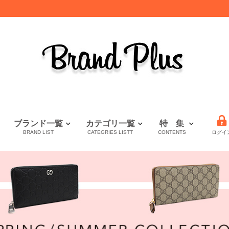
ブランド一覧
カテゴリ一覧
特 集
BRAND LIST
CATEGRIES LISTT
CONTENTS
ログイ
LOUIS VUITTON
HERMES
CHANEL
全てのブランドを見る
財布特集
セール
秋・冬小物特集
ルイヴィトン
エルメス
シャネル