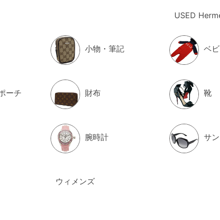
ークジェイコブス キーリング付
M
S07 695 フラグメントケー
ド
USED Herm
TI WALLET レディース
C
¥17,000
（税込）
小物・筆記
ベビ
2
ポーチ
財布
靴
 ベルト M1A8254 BINSTE
A
B
¥22,400
（税込）
腕時計
サン
2
ウィメンズ
 アナトミックアンクルブー
J
8 T8013 レディース ブラッ
M