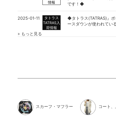
情報
です！◆
2026/08/05up
2025-01-11
タトラス
◆タトラス(TATRAS)
AMI PARIS アミパリ
TATRAS入
ースダウンが使われてい
BFUSW200.730 05
荷情報
» もっと見る
2026/08/05up
Maison Margiela
S58WU0260 P3753
スカーフ・マフラー
コート、
2026/08/03up