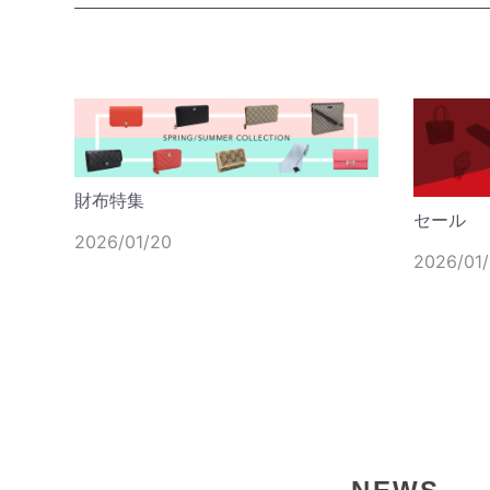
LONGCHAMP ロンシ
トラ XS トップハンドル
987 P55 ハンドバッ
2026/08/06up
財布特集
セール
EMPORIO ARMANI
2026/01/20
ショルダーバッグ ジャ
2026/01
リング EM001780 AF1
2026/08/05up
DIESEL ディーゼル OVA
BELT X09257 P0503