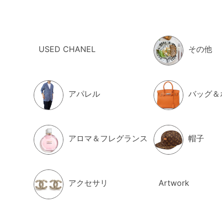
MARC JACOBS マ
小銭入れ 2F3SMP063
ス THE TOP ZIP MUL
USED CHANEL
その他
2026/08/03up
アパレル
バッグ＆
Paul Smith ポールスミス
79 メンズ ブラック
アロマ＆フレグランス
帽子
2026/08/03up
アクセサリ
Artwork
MM6 エムエムシックス
ツ S59WU0235 P362
ク