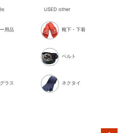
ARC JACOBS マークジェイコブス 長財布ラウン
ファスナー 2F3SMP047S07 001 THE
ès
USED other
ONTINENTAL WALLET レディース ブラック
¥27,500
（税込）
ー用品
靴下・下着
026/08/03up
ベルト
MI PARIS アミパリス キャップ
FUCP006.AW0041 001 レディース ブラック
¥17,800
（税込）
グラス
ネクタイ
026/08/03up
IMMY CHOO ジミーチュウ スニーカー DIAMOND
AXI-F II IVR 251 V WHITE-SILVER レディース ホ
ワイト