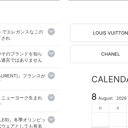
¥16,800
（税込）
2
フトでエレガンスなこの
LOUIS VUITTO
了され
キッズ 半袖 ロゴＴシャツ
M
100 レディース ホワイト 大人
M
も
はやそのブランドを知ら
CHANEL
も過言ではありません
¥12,500
（税込）
AURENT)』フランスが
CALEND
ド
2
8
長財布ラウンドファスナー
M
』ニューヨーク生まれ
August
2026
38 メンズ ブラウン
ー
ー
日
月
¥24,800
（税込）
LER)』冬季オリンピッ
式ウェアとしても有名