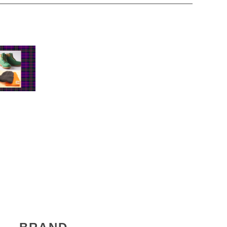
ARC JACOBS マークジェイコブス ザ レザー ト
トバッグ スモール H009L01SP21 001 THE
OTE BAG SMALL レディース ブラック
¥57,200
（税込）
026/08/06up
OEWE ロエベ 3WAY ショルダーバッグ ぺブル バ
ットバッグ AANBBBWX01 3980 レディース ブラ
ウン
¥325,600
（税込）
026/08/05up
ARNI KIDS マルニ キッズ 半袖 ロゴＴシャツ
002MV M00RF 0M100 レディース ホワイト 大人
OK