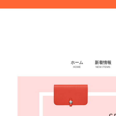
ホーム
新着情報
HOME
NEW ITEMS
スカーフ・マフラー
コート、上着
ペット用品
化粧品
ギフトラッピング
USED Hermès
USED other
USED CHANEL
その他
小物・筆記
ベビー用品
靴下・下着
アパレル
バッグ＆ポーチ
財布
靴
ベルト
アロマ＆フレグランス
帽子
腕時計
サングラス
ネクタイ
アクセサリ
Artwork
ウィメンズ