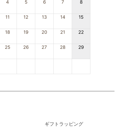
4
5
6
7
8
026/08/05up
11
12
13
14
15
RIMA CLASSE プリマクラッセ 二つ折り財布
025 6188 レディース ホワイト
18
19
20
21
22
¥19,200
（税込）
25
26
27
28
29
026/08/05up
MPORIO ARMANI エンポリオアルマーニ ウエスト
ッグ ボディバッグ EM001805 AF13454 UC001
ンズ ブラック
¥20,700
（税込）
ギフトラッピング
026/08/03up