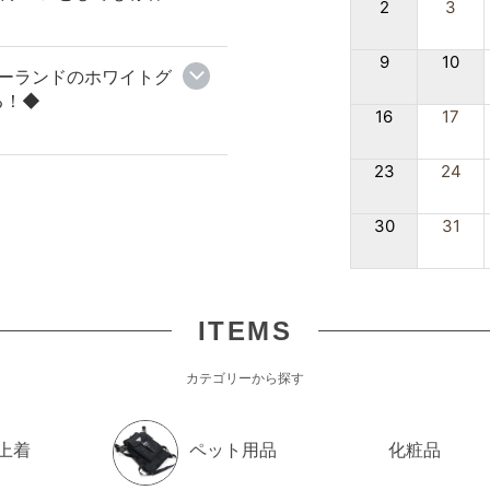
2
3
2
9
10
』ポーランドのホワイトグ
ス フーディーパーカー
P
る！◆
5 ユニセックス グレー
W
16
17
¥37,200
（税込）
23
24
30
31
2
 メゾンマルジェラ タビ ブーツ
E
 T8013 レディース ブラック
バ
ITEMS
メ
¥186,500
（税込）
カテゴリーから探す
上着
ペット用品
化粧品
2