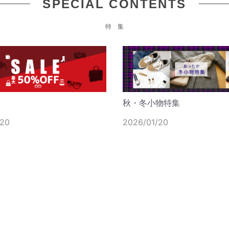
SPECIAL CONTENTS
ャン ル プリアージュ エクス
M
バッグ タートルダヴ 1500
ー
特 集
グ レディース グレー
T
¥73,200
（税込）
2
秋・冬小物特集
 エンポリオアルマーニ フラット
L
カード オールオーバーレタ
ケ
/20
2026/01/20
3823 U8168 メンズ グレー
¥23,900
（税込）
2
L D LOGO SCRATCH
M
 T2184 メンズ ブラウン
M
も