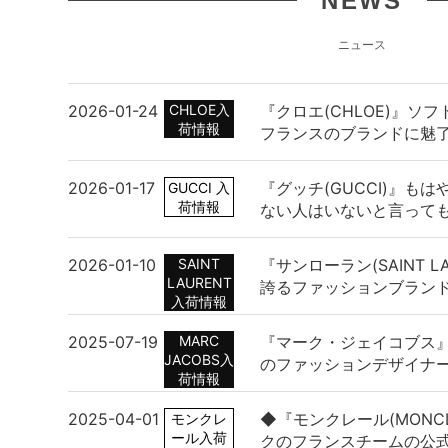
NEWS
ニュース
2026/08/05up
2026-01-24
CHLOE入
『クロエ(CHLOE)』ソ
荷情報
フランスのブランドに魅
MARNI KIDS マルニ
M01601 M00RF 0M
もOK
2026-01-17
『グッチ(GUCCI)』も
GUCCI 入
荷情報
ない人はいないと言って
2026-01-10
SAINT
『サンローラン(SAINT L
LAURENT
誇るファッションブラン
2026/08/05up
入荷情報
DIESEL ディーゼル 
2025-07-19
MARC
『マーク・ジェイコブス
X09015 P0685 H07
JACOBS入
のファッションデザイナ
荷情報
2025-04-01
◆『モンクレール(MONC
モンクレ
ール入荷
クのフランスチームの公