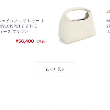
2
クジェイコブス ザ レザー ト
M
01SP21 212 THE
2
レディース ブラウン
¥56,400
（税込）
2
ークジェイコブス デニム トート
L
もっと見る
022H03 491 レディース
A
¥55,400
（税込）
2