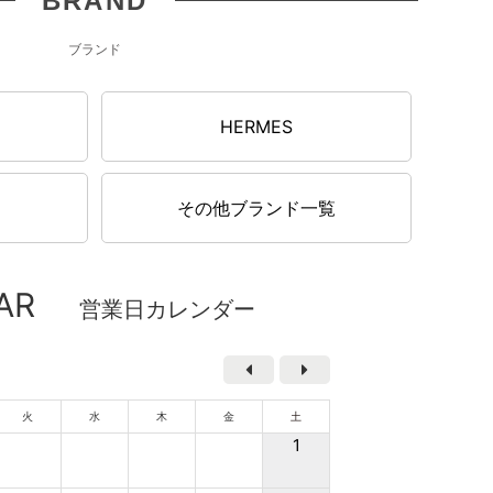
BRAND
¥12,500
（税込）
ブランド
026/08/05up
N
HERMES
ARNI KIDS マルニキッズ 半袖 ロゴＴシャツ
01601 M00RF 0M900 レディース ブラック 大人
OK
その他ブランド一覧
¥12,500
（税込）
AR
営業日カレンダー
026/08/05up
ICHAEL KORS マイケルコース 斜め掛け ショルダ
バッグ 32F7GGNM8L LEATHER 406 JET SET
レディース ネイビー
火
水
木
金
土
1
¥24,500
（税込）