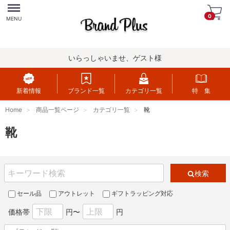
Menu
0
MENU
いらっしゃいませ、ゲスト様
新着情報
ブランド一覧
カテゴリ一覧
特 集
Home
商品一覧ページ
カテゴリ一覧
靴
靴
検索
セール品
アウトレット
ギフトラッピング対応
価格帯
円〜
円