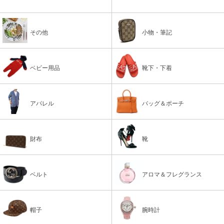
その他
小物・筆記
ベビー用品
靴下・下着
アパレル
バッグ＆ポーチ
財布
靴
ベルト
アロマ＆フレグランス
帽子
腕時計