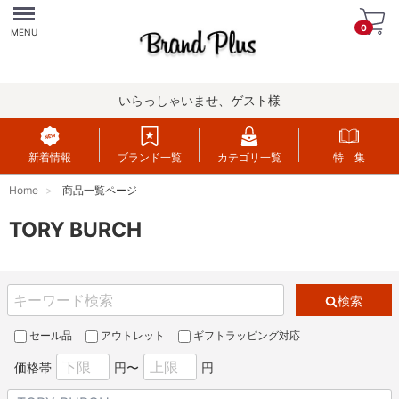
Menu
0
MENU
いらっしゃいませ、ゲスト様
新着情報
ブランド一覧
カテゴリ一覧
特 集
Home
商品一覧ページ
TORY BURCH
検索
セール品
アウトレット
ギフトラッピング対応
価格帯
円〜
円