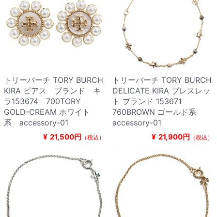
トリーバーチ TORY BURCH
トリーバーチ TORY BURCH
KIRA ピアス ブランド キ
DELICATE KIRA ブレスレッ
ラ153674 700TORY
ト ブランド 153671
GOLD-CREAM ホワイト
760BROWN ゴールド系
系 accessory-01
accessory-01
¥
21,500円
¥
21,900円
（税込）
（税込）