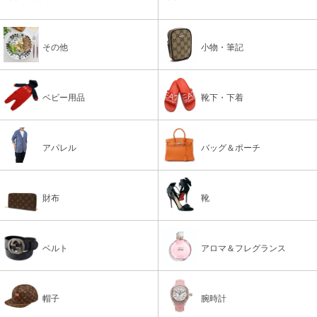
その他
小物・筆記
ベビー用品
靴下・下着
アパレル
バッグ＆ポーチ
財布
靴
ベルト
アロマ＆フレグランス
帽子
腕時計