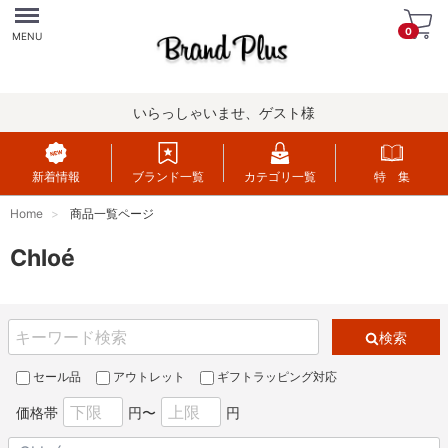
Menu
0
MENU
いらっしゃいませ、ゲスト様
新着情報
ブランド一覧
カテゴリ一覧
特 集
Home
商品一覧ページ
Chloé
検索
セール品
アウトレット
ギフトラッピング対応
価格帯
円〜
円