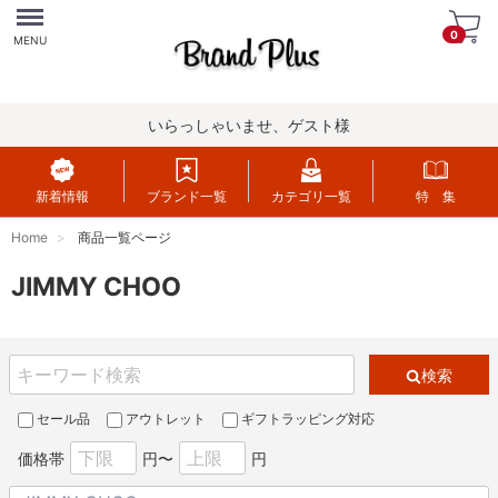
Menu
0
MENU
いらっしゃいませ、ゲスト様
新着情報
ブランド一覧
カテゴリ一覧
特 集
Home
商品一覧ページ
JIMMY CHOO
検索
セール品
アウトレット
ギフトラッピング対応
価格帯
円〜
円