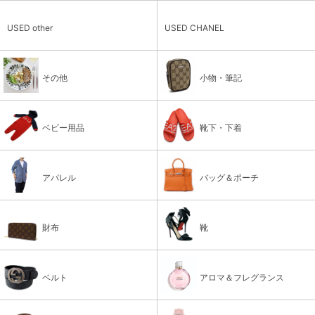
USED other
USED CHANEL
その他
小物・筆記
ベビー用品
靴下・下着
アパレル
バッグ＆ポーチ
財布
靴
ベルト
アロマ＆フレグランス