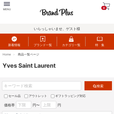
Menu
0
MENU
いらっしゃいませ、ゲスト様
新着情報
ブランド一覧
カテゴリ一覧
特 集
Home
商品一覧ページ
Yves Saint Laurent
検索
セール品
アウトレット
ギフトラッピング対応
価格帯
円〜
円