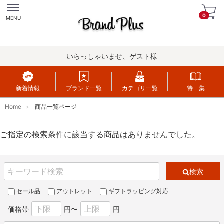
Menu
0
MENU
いらっしゃいませ、ゲスト様
新着情報
ブランド一覧
カテゴリ一覧
特 集
Home
商品一覧ページ
ご指定の検索条件に該当する商品はありませんでした。
検索
セール品
アウトレット
ギフトラッピング対応
価格帯
円〜
円