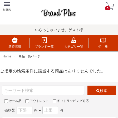
Menu
0
MENU
いらっしゃいませ、ゲスト様
新着情報
ブランド一覧
カテゴリ一覧
特 集
Home
商品一覧ページ
ご指定の検索条件に該当する商品はありませんでした。
検索
セール品
アウトレット
ギフトラッピング対応
価格帯
円〜
円