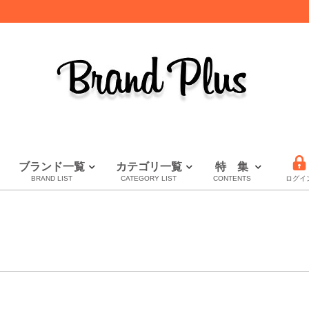
ブランド一覧
カテゴリ一覧
特 集
BRAND LIST
CATEGORY LIST
CONTENTS
ログイ
LOUIS VUITTON
HERMES
CHANEL
全てのブランドを見る
財布特集
セール
秋・冬小物特集
ルイヴィトン
エルメス
シャネル