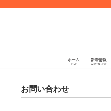
ホーム
新着情報
HOME
WHAT'S NEW
スカーフ・マフラー
コート、上着
ペット用品
化粧品
ギフトラッピング
USED Hermès
USED other
USED CHANEL
その他
小物・筆記
ベビー用品
靴下・下着
アパレル
バッグ＆ポーチ
財布
靴
ベルト
アロマ＆フレグランス
帽子
腕時計
サングラス
ネクタイ
アクセサリ
Artwork
ウィメンズ
お問い合わせ