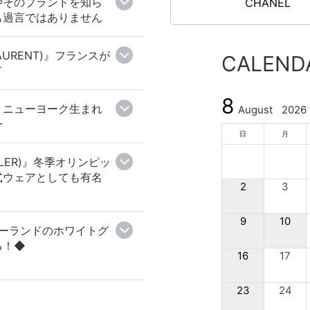
はやそのブランドを知ら
CHANEL
も過言ではありません
AURENT)』フランスが
CALEND
ド
8
』ニューヨーク生まれ
August
2026
ー
日
月
LER)』冬季オリンピッ
式ウェアとしても有名
2
3
9
10
』ポーランドのホワイトグ
る！◆
16
17
23
24