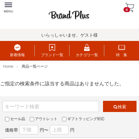
Menu
0
MENU
いらっしゃいませ、ゲスト様
新着情報
ブランド一覧
カテゴリ一覧
特 集
Home
商品一覧ページ
ご指定の検索条件に該当する商品はありませんでした。
検索
セール品
アウトレット
ギフトラッピング対応
価格帯
円〜
円