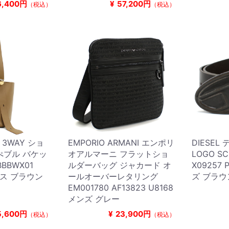
6,400円
¥
57,200円
（税込）
（税込）
 3WAY ショ
EMPORIO ARMANI エンポリ
DIESEL
ぺブル バケッ
オアルマーニ フラットショ
LOGO SC
BBWX01
ルダーバッグ ジャカード オ
X09257 
ース ブラウン
ールオーバーレタリング
ズ ブラウ
EM001780 AF13823 U8168
メンズ グレー
5,600円
¥
23,900円
（税込）
（税込）