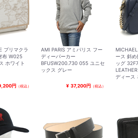
SSE プリマクラ
AMI PARIS アミパリス フー
MICHAE
布 W025
ディーパーカー
ース 斜め
ース ホワイト
BFUSW200.730 055 ユニセ
ッグ 32F
ックス グレー
LEATHER
ディース
9,200円
¥
37,200円
（税込）
（税込）