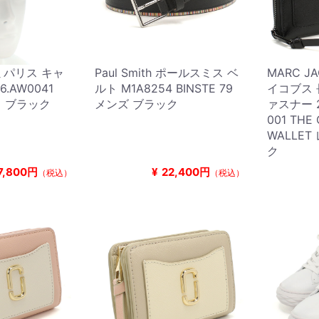
 アミパリス キャ
Paul Smith ポールスミス ベ
MARC J
6.AW0041
ルト M1A8254 BINSTE 79
イコブス
ス ブラック
メンズ ブラック
ァスナー 2
001 THE
WALLE
ク
7,800円
¥
22,400円
（税込）
（税込）