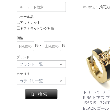
指定
並べ替え：
セール品
アウトレット
ギフトラッピング対応
価格
円〜
円
ブランド
カテゴリ
トリーバーチ TO
検 索
KIRA ピアス 
155515 720T
BLACK ゴー