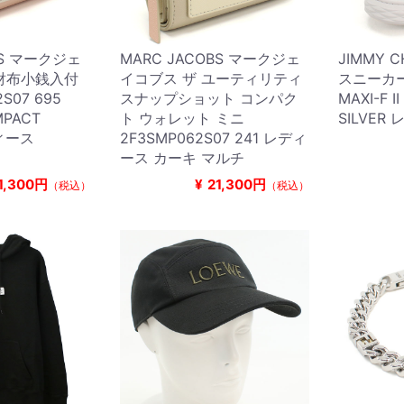
BS マークジェ
MARC JACOBS マークジェ
JIMMY 
財布小銭入付
イコブス ザ ユーティリティ
スニーカー
S07 695
スナップショット コンパク
MAXI-F II
MPACT
ト ウォレット ミニ
SILVE
ディース
2F3SMP062S07 241 レディ
ース カーキ マルチ
1,300円
¥
21,300円
（税込）
（税込）