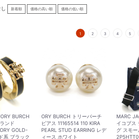
なし
新着順
価格の高い順
価格の低い順
1
2
3
4
5
RY BURCH
ORY BURCH トリーバーチ
MARC J
ブランド
ピアス 11165514 110 KIRA
イコブス 
ORY GOLD-
PEARL STUD EARRING レデ
グ スモー
ルド系 ブラック
ィース ホワイト
2P5HTT