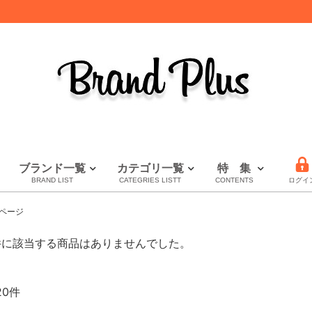
ブランド一覧
カテゴリ一覧
特 集
BRAND LIST
CATEGRIES LISTT
CONTENTS
ログイ
LOUIS VUITTON
HERMES
CHANEL
全てのブランドを見る
財布特集
セール
秋・冬小物特集
ページ
ルイヴィトン
エルメス
シャネル
件に該当する商品はありませんでした。
20件