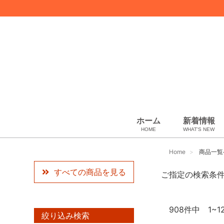
ホーム
新着情報
HOME
WHAT'S NEW
スカーフ・マフラー
コート、上着
ペット用品
化粧品
ギフトラッピング
USED Hermès
USED other
USED CHANEL
その他
小物・筆記
ベビー用品
靴下・下着
アパレル
バッグ＆ポーチ
財布
靴
ベルト
アロマ＆フレグランス
帽子
腕時計
サングラス
ネクタイ
アクセサリ
Artwork
ウィメンズ
Home
商品一覧
すべての商品を見る
ご指定の検索条
908
件中 1~1
絞り込み検索