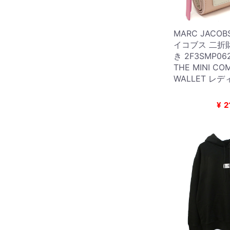
MARC JACO
イコブス 二折
き 2F3SMP062
THE MINI CO
WALLET レ
¥
2