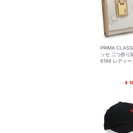
PRIMA CLA
ッセ 二つ折り財
6188 レディ
¥
1