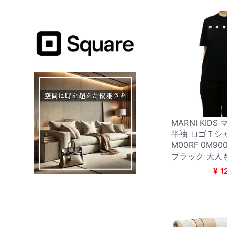
MARNI KID
半袖 ロゴＴシャ
M00RF 0M9
ブラック 大人
¥
1