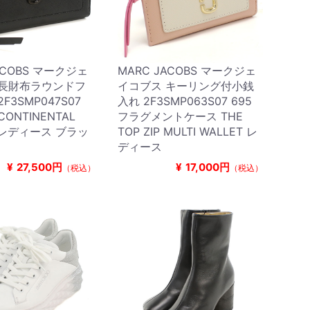
ACOBS マークジェ
MARC JACOBS マークジェ
 長財布ラウンドフ
イコブス キーリング付小銭
F3SMP047S07
入れ 2F3SMP063S07 695
 CONTINENTAL
フラグメントケース THE
T レディース ブラッ
TOP ZIP MULTI WALLET レ
ディース
¥
27,500円
¥
17,000円
（税込）
（税込）