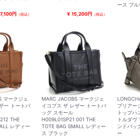
ース ブル
17,100円
¥
15,200円
（税込）
（税込）
BS マークジェ
MARC JACOBS マークジェ
LONGC
レザー トートバ
イコブス ザ レザー トートバ
プリアージ
ッグ スモール
トップハ
212 THE
H009L01SP21 001 THE
トルダヴ 15
MALL レディー
TOTE BAG SMALL レディー
ンドバッグ
ス ブラック
ー