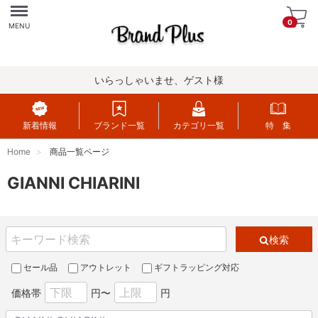
Menu
0
MENU
いらっしゃいませ、ゲスト様
新着情報
ブランド一覧
カテゴリ一覧
特 集
Home
商品一覧ページ
GIANNI CHIARINI
検索
セール品
アウトレット
ギフトラッピング対応
価格帯
円〜
円