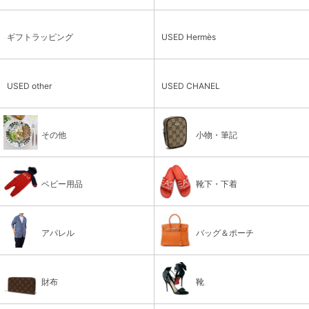
ギフトラッピング
USED Hermès
USED other
USED CHANEL
その他
小物・筆記
ベビー用品
靴下・下着
アパレル
バッグ＆ポーチ
財布
靴