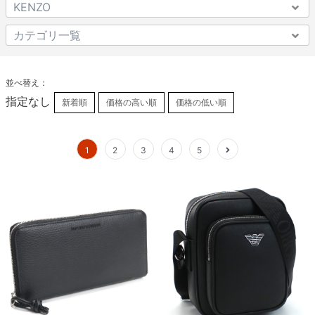
並べ替え：
指定なし
新着順
価格の高い順
価格の低い順
1
2
3
4
5