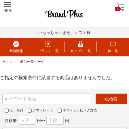
Menu
0
MENU
いらっしゃいませ、ゲスト様
新着情報
ブランド一覧
カテゴリ一覧
特 集
Home
商品一覧ページ
ご指定の検索条件に該当する商品はありませんでした。
検索
セール品
アウトレット
ギフトラッピング対応
価格帯
円〜
円