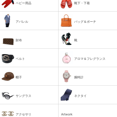
ベビー用品
靴下・下着
アパレル
バッグ＆ポーチ
財布
靴
ベルト
アロマ＆フレグランス
帽子
腕時計
サングラス
ネクタイ
アクセサリ
Artwork