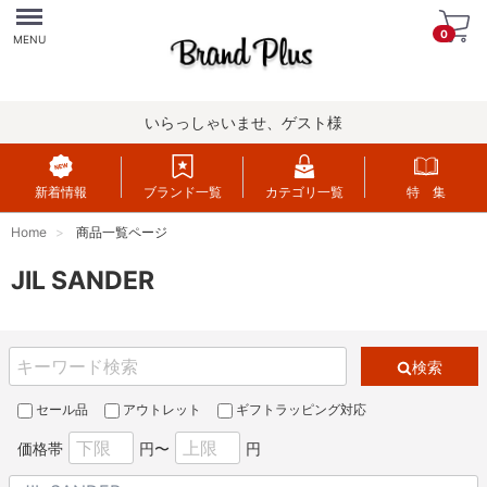
Menu
0
MENU
いらっしゃいませ、ゲスト様
新着情報
ブランド一覧
カテゴリ一覧
特 集
Home
商品一覧ページ
JIL SANDER
検索
セール品
アウトレット
ギフトラッピング対応
価格帯
円〜
円