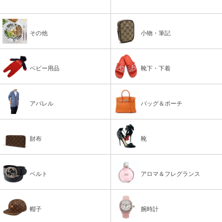
その他
小物・筆記
ベビー用品
靴下・下着
アパレル
バッグ＆ポーチ
財布
靴
ベルト
アロマ＆フレグランス
帽子
腕時計