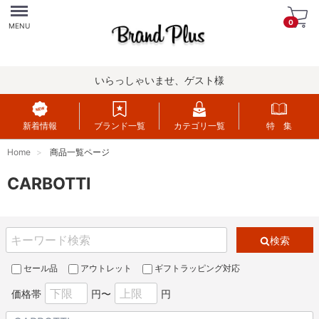
Menu
0
MENU
いらっしゃいませ、ゲスト様
新着情報
ブランド一覧
カテゴリ一覧
特 集
Home
商品一覧ページ
CARBOTTI
検索
セール品
アウトレット
ギフトラッピング対応
価格帯
円〜
円