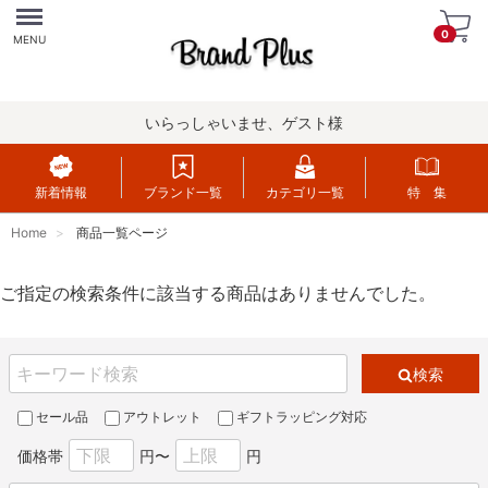
Menu
0
MENU
いらっしゃいませ、ゲスト様
新着情報
ブランド一覧
カテゴリ一覧
特 集
Home
商品一覧ページ
ご指定の検索条件に該当する商品はありませんでした。
検索
セール品
アウトレット
ギフトラッピング対応
価格帯
円〜
円