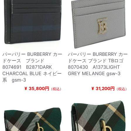
バーバリー BURBERRY カー
バーバリー BURBERRY カー
ドケース ブランド
ドケース ブランド TBロゴ
8074691 B2871DARK
8070430 A1373LIGHT
CHARCOAL BLUE ネイビー
GREY MELANGE gsw-3
系 gsm-3
¥
35,800円
¥
31,200円
（税込）
（税込）