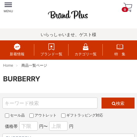
Menu
0
MENU
いらっしゃいませ、ゲスト様
新着情報
ブランド一覧
カテゴリ一覧
特 集
Home
商品一覧ページ
BURBERRY
検索
セール品
アウトレット
ギフトラッピング対応
価格帯
円〜
円