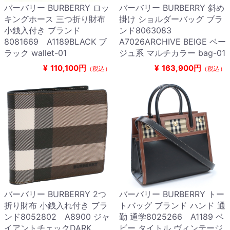
バーバリー BURBERRY ロッ
バーバリー BURBERRY 斜め
キングホース 三つ折り財布
掛け ショルダーバッグ ブラ
小銭入付き ブランド
ンド8063083
8081669 A1189BLACK ブ
A7026ARCHIVE BEIGE ベー
ラック wallet-01
ジュ系 マルチカラー bag-01
¥
110,100円
¥
163,900円
（税込）
（税込）
バーバリー BURBERRY 2つ
バーバリー BURBERRY トー
折り財布 小銭入れ付き ブラ
トバッグ ブランド ハンド 通
ンド8052802 A8900 ジャ
勤 通学8025266 A1189 ベ
イアントチェックDARK
ビー タイトル ヴィンテージ