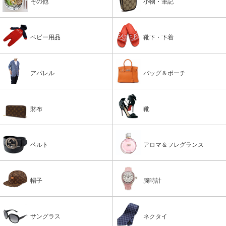
その他
小物・筆記
ベビー用品
靴下・下着
アパレル
バッグ＆ポーチ
財布
靴
ベルト
アロマ＆フレグランス
帽子
腕時計
サングラス
ネクタイ