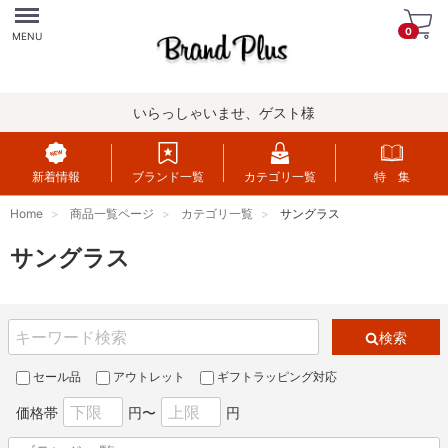
Menu
0
MENU
いらっしゃいませ、ゲスト様
新着情報
ブランド一覧
カテゴリ一覧
特 集
Home
商品一覧ページ
カテゴリ一覧
サングラス
サングラス
検索
セール品
アウトレット
ギフトラッピング対応
価格帯
円〜
円