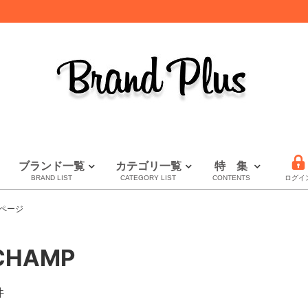
ブランド一覧
カテゴリ一覧
特 集
BRAND LIST
CATEGORY LIST
CONTENTS
ログイ
LOUIS VUITTON
HERMES
CHANEL
全てのブランドを見る
財布特集
セール
秋・冬小物特集
ページ
ルイヴィトン
エルメス
シャネル
CHAMP
件