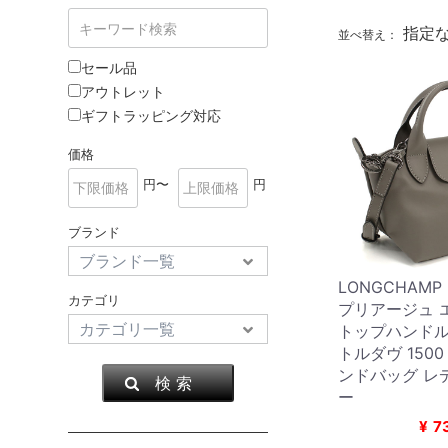
指定
並べ替え：
セール品
アウトレット
ギフトラッピング対応
価格
円〜
円
ブランド
LONGCHAM
カテゴリ
プリアージュ エ
トップハンドル
トルダヴ 1500 
ンドバッグ レ
検 索
ー
¥
7