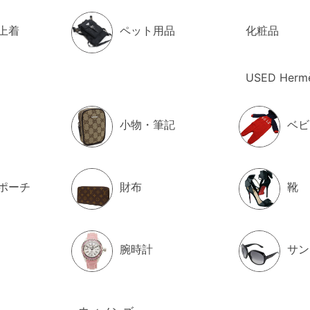
上着
ペット用品
化粧品
USED Herm
小物・筆記
ベビ
ポーチ
財布
靴
腕時計
サン