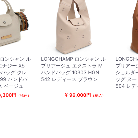
P ロンシャン ル
LONGCHAMP ロンシャン ル
LONGC
ナジー XS
プリアージュ エクストラ M
プリアージ
バッグ クレ
ハンドバッグ 10303 HGN
ショルダ
 299 ハンドバ
542 レディース ブラウン
ッグ ヌード
ス ベージュ
504 レ
8,300円
¥
96,000円
（税込）
（税込）