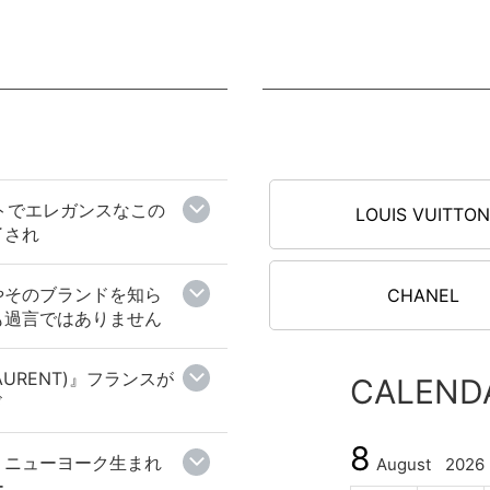
フトでエレガンスなこの
LOUIS VUITTO
了され
はやそのブランドを知ら
CHANEL
も過言ではありません
AURENT)』フランスが
CALEND
ド
8
』ニューヨーク生まれ
August
2026
ー