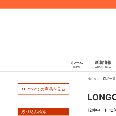
ホーム
新着情報
HOME
WHAT'S NEW
スカーフ・マフラー
コート、上着
ペット用品
化粧品
ギフトラッピング
USED Hermès
USED other
USED CHANEL
その他
小物・筆記
ベビー用品
靴下・下着
アパレル
バッグ＆ポーチ
財布
靴
ベルト
アロマ＆フレグランス
帽子
腕時計
サングラス
ネクタイ
アクセサリ
Artwork
ウィメンズ
Home
商品一覧
すべての商品を見る
LONG
12
件中 1~12
絞り込み検索