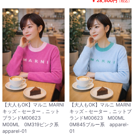
¥
28,500円
（税込）
【大人もOK】マルニ MARNI
【大人もOK】マルニ MARNI
キッズ－セーター，ニット
キッズ－セーター，ニットブ
ブランドM00623
ランドM00623 M00ML
M00ML 0M319ピンク系
0M845ブルー系 apparel-
apparel-01
01