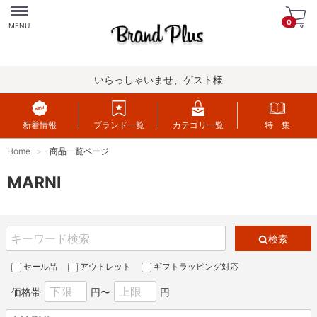
Menu
0
MENU
いらっしゃいませ、ゲスト様
新着情報
ブランド一覧
カテゴリ一覧
特 集
Home
商品一覧ページ
MARNI
検索
セール品
アウトレット
ギフトラッピング対応
価格帯
円〜
円