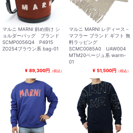
マルニ MARNI 斜め掛け シ
マルニ MARNI レディース－
ョルダーバッグ ブランド
マフラー ブランド ギフト 無
SCMP0056Q4 P4915
料ラッピング
ZO254ブラウン系 bag-01
SCMC0085A0 UAW004
MTM20ベージュ系 warm-
01
¥
89,300円
¥
51,500円
（税込）
（税込）