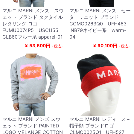
マルニ MARNI メンズ－スウ
マルニ MARNI メンズ－セー
ェット ブランド タクタイル
ター，ニット ブランド
レタリング ロゴ
GCMG0263Q0 UFH463
FUMU0074P5 USCU55
INB79ネイビー系 warm-
CLB60ブルー系 apparel-01
04
¥
53,500円
¥
90,100円
（税込）
（税込）
マルニ MARNI メンズ スウ
マルニ MARNI レディース－
ェット ブランド PAINTED
帽子類 ブランドロゴ
LOGO MELANGE COTTON
CLMC0025Q1 UFH527