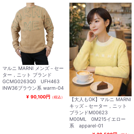
マルニ MARNI メンズ－セー
ター，ニット ブランド
GCMG0263Q0 UFH463
INW36ブラウン系 warm-04
¥
90,100円
（税込）
【大人もOK】マルニ MARNI
キッズ－セーター，ニット
ブランドM00623
M00ML 0M215イエロー
系 apparel-01