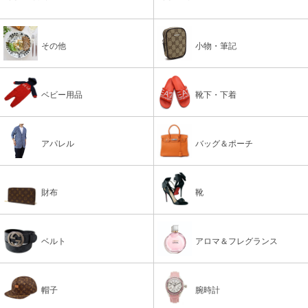
その他
小物・筆記
ベビー用品
靴下・下着
アパレル
バッグ＆ポーチ
財布
靴
ベルト
アロマ＆フレグランス
帽子
腕時計