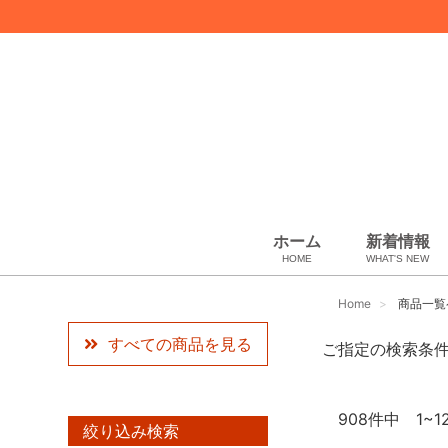
ホーム
新着情報
HOME
WHAT'S NEW
スカーフ・マフラー
コート、上着
ペット用品
化粧品
ギフトラッピング
USED Hermès
USED other
USED CHANEL
その他
小物・筆記
ベビー用品
靴下・下着
アパレル
バッグ＆ポーチ
財布
靴
ベルト
アロマ＆フレグランス
帽子
腕時計
サングラス
ネクタイ
アクセサリ
Artwork
ウィメンズ
Home
商品一覧
すべての商品を見る
ご指定の検索条
908
件中 1~1
絞り込み検索