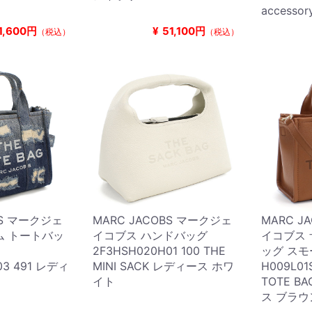
accessor
1,600円
¥
51,100円
（税込）
（税込）
BS マークジェ
MARC JACOBS マークジェ
MARC J
ム トートバッ
イコブス ハンドバッグ
イコブス 
2F3HSH020H01 100 THE
ッグ スモ
03 491 レディ
MINI SACK レディース ホワ
H009L01
イト
TOTE B
ス ブラウ