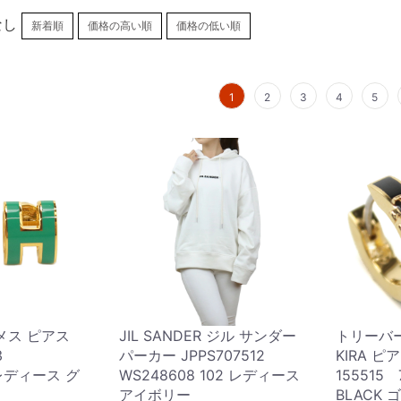
なし
新着順
価格の高い順
価格の低い順
1
2
3
4
5
ルメス ピアス
JIL SANDER ジル サンダー
トリーバーチ
3
パーカー JPPS707512
KIRA ピ
 レディース グ
WS248608 102 レディース
155515 
アイボリー
BLACK