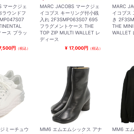
BS マークジェ
MARC JACOBS マークジェ
MARC J
布ラウンドフ
イコブス キーリング付小銭
イコブス
MP047S07
入れ 2F3SMP063S07 695
き 2F3SM
TINENTAL
フラグメントケース THE
THE MIN
ディース ブラッ
TOP ZIP MULTI WALLET レ
WALLE
ディース
7,500円
¥
17,000円
（税込）
（税込）
O ジミーチュウ
MM6 エムエムシックス アナ
MM6 エ