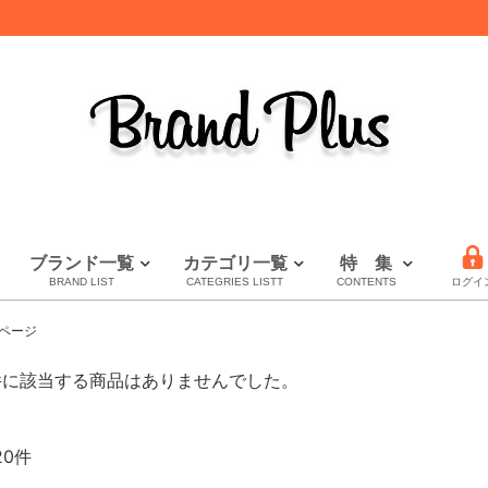
ブランド一覧
カテゴリ一覧
特 集
BRAND LIST
CATEGRIES LISTT
CONTENTS
ログイ
LOUIS VUITTON
HERMES
CHANEL
全てのブランドを見る
財布特集
セール
秋・冬小物特集
ページ
ルイヴィトン
エルメス
シャネル
件に該当する商品はありませんでした。
20件