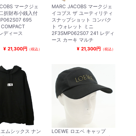
ACOBS マークジェ
MARC JACOBS マークジェ
 二折財布小銭入付
イコブス ザ ユーティリティ
P062S07 695
スナップショット コンパク
I COMPACT
ト ウォレット ミニ
T レディース
2F3SMP062S07 241 レディ
ース カーキ マルチ
¥
21,300円
¥
21,300円
（税込）
（税込）
ムエムシックス ナン
LOEWE ロエベ キャップ