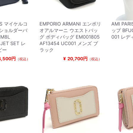
ORS マイケルコ
EMPORIO ARMANI エンポリ
AMI PA
 ショルダーバ
オアルマーニ ウエストバッ
ップ BFUC
NM8L
グ ボディバッグ EM001805
001 レ
 JET SET レ
AF13454 UC001 メンズ ブ
ビー
ラック
4,500円
¥
20,700円
（税込）
（税込）