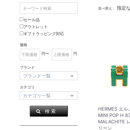
指定
並べ替え：
セール品
アウトレット
ギフトラッピング対応
価格
円〜
円
ブランド
カテゴリ
HERMES エ
検 索
MINI POP H 8
MALACHITE
リーン