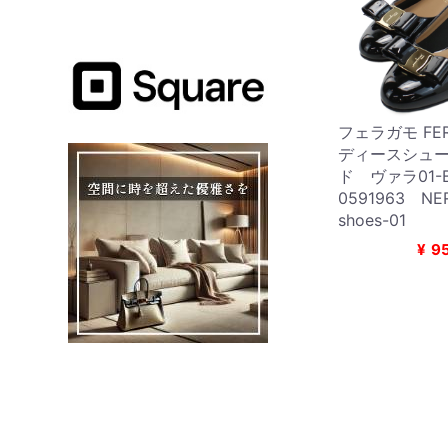
フェラガモ FER
ディースシュ
ド ヴァラ01-B
0591963 
shoes-01
¥
9