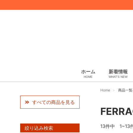
ホーム
新着情報
HOME
WHAT'S NEW
スカーフ・マフラー
コート、上着
ペット用品
化粧品
ギフトラッピング
USED Hermès
USED other
USED CHANEL
その他
小物・筆記
ベビー用品
靴下・下着
アパレル
バッグ＆ポーチ
財布
靴
ベルト
アロマ＆フレグランス
帽子
腕時計
サングラス
ネクタイ
アクセサリ
Artwork
ウィメンズ
Home
商品一覧
すべての商品を見る
FERR
13
件中 1~13
絞り込み検索