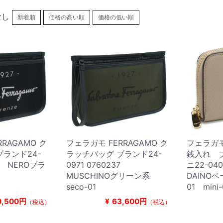
なし
新着順
価格の高い順
価格の低い順
RAGAMO ク
フェラガモ FERRAGAMO ク
フェラガモ 
ランド24-
ラッチバッグ ブランド24-
銭入れ 
45 NEROブラ
0971 0760237
ニ22-04
MUSCHINOグリーン系
DAINOベ
seco-01
01 mini-
0,500円
¥
63,600円
（税込）
（税込）