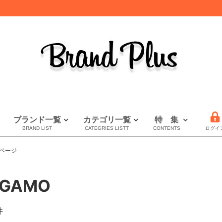
ブランド一覧
カテゴリ一覧
特 集
BRAND LIST
CATEGRIES LISTT
CONTENTS
ログイ
LOUIS VUITTON
HERMES
CHANEL
全てのブランドを見る
財布特集
セール
秋・冬小物特集
ページ
ルイヴィトン
エルメス
シャネル
AGAMO
件