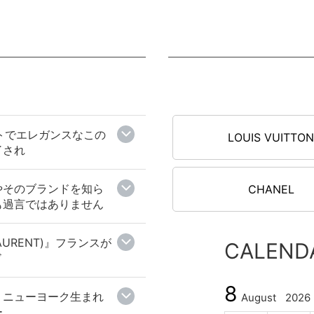
フトでエレガンスなこの
LOUIS VUITTO
了され
はやそのブランドを知ら
CHANEL
も過言ではありません
AURENT)』フランスが
CALEND
ド
8
』ニューヨーク生まれ
August
2026
ー