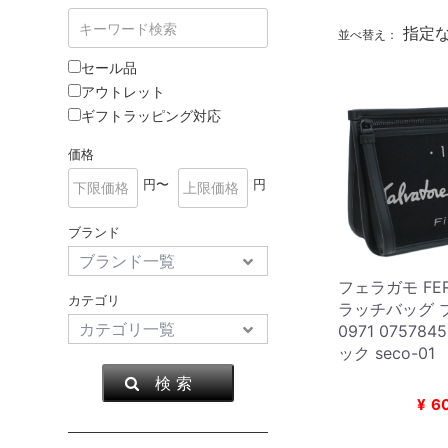
指定
並べ替え：
セール品
アウトレット
ギフトラッピング対応
価格
円〜
円
ブランド
フェラガモ FER
カテゴリ
ラッチバッグ ブ
0971 07578
ック seco-01
検 索
¥
6