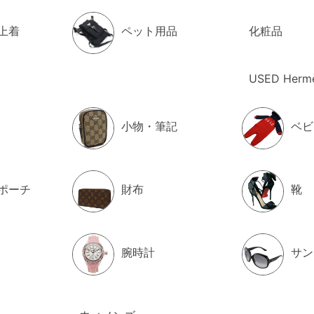
上着
ペット用品
化粧品
USED Herm
小物・筆記
ベビ
ポーチ
財布
靴
腕時計
サン