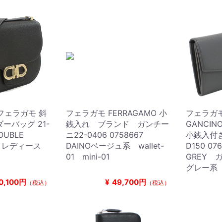
 フェラガモ 斜
フェラガモ FERRAGAMO 小
フェラガモ
ーバッグ 21-
銭入れ ブランド ガンチー
GANCIN
OUBLE
ニ22-0406 0758667
小銭入付き
AP レディース
DAINOベージュ系 wallet-
D150 07
01 mini-01
GREY 
グレー系 w
0,100円
¥
49,700円
（税込）
（税込）