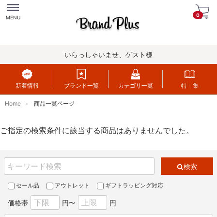
Menu
0
MENU
いらっしゃいませ、ゲスト様
新着情報
ブランド一覧
カテゴリ一覧
特 集
Home
商品一覧ページ
ご指定の検索条件に該当する商品はありませんでした。
検索
セール品
アウトレット
ギフトラッピング対応
価格帯
円〜
円