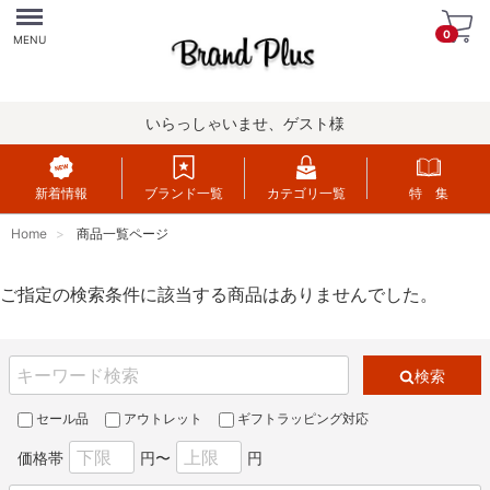
Menu
0
MENU
いらっしゃいませ、ゲスト様
新着情報
ブランド一覧
カテゴリ一覧
特 集
Home
商品一覧ページ
ご指定の検索条件に該当する商品はありませんでした。
検索
セール品
アウトレット
ギフトラッピング対応
価格帯
円〜
円