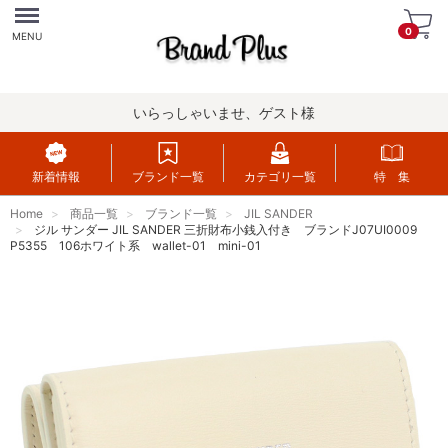
Menu
0
MENU
いらっしゃいませ、ゲスト様
新着情報
ブランド一覧
カテゴリ一覧
特 集
Home
商品一覧
ブランド一覧
JIL SANDER
ジル サンダー JIL SANDER 三折財布小銭入付き ブランドJ07UI0009
P5355 106ホワイト系 wallet-01 mini-01