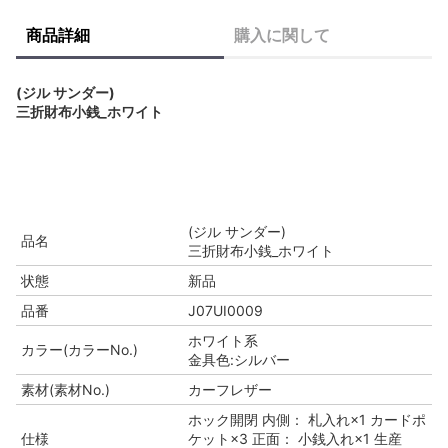
商品詳細
購入に関して
(ジル サンダー)
三折財布小銭_ホワイト
(ジル サンダー)
品名
三折財布小銭_ホワイト
状態
新品
品番
J07UI0009
ホワイト系
カラー(カラーNo.)
金具色:シルバー
素材(素材No.)
カーフレザー
ホック開閉 内側： 札入れ×1 カードポ
仕様
ケット×3 正面： 小銭入れ×1 生産