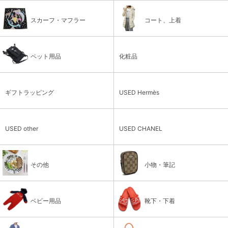
スカーフ・マフラー
コート、上着
ペット用品
化粧品
ギフトラッピング
USED Hermès
USED other
USED CHANEL
その他
小物・筆記
ベビー用品
靴下・下着