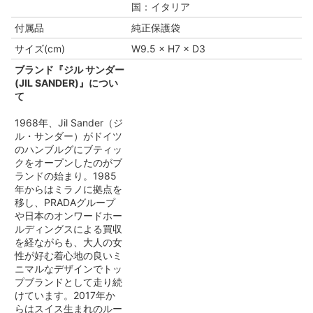
国：イタリア
付属品
純正保護袋
サイズ(cm)
W9.5 × H7 × D3
ブランド『ジル サンダー
(JIL SANDER)』につい
て
1968年、Jil Sander（ジ
ル・サンダー）がドイツ
のハンブルグにブティッ
クをオープンしたのがブ
ランドの始まり。1985
年からはミラノに拠点を
移し、PRADAグループ
や日本のオンワードホー
ルディングスによる買収
を経ながらも、大人の女
性が好む着心地の良いミ
ニマルなデザインでトッ
プブランドとして走り続
けています。2017年か
らはスイス生まれのルー