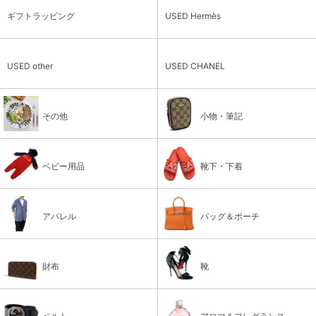
ギフトラッピング
USED Hermès
USED other
USED CHANEL
その他
小物・筆記
ベビー用品
靴下・下着
アパレル
バッグ＆ポーチ
財布
靴