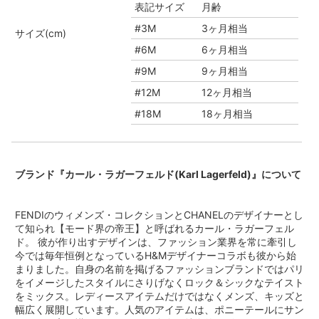
表記サイズ
月齢
#3M
3ヶ月相当
サイズ(cm)
#6M
6ヶ月相当
#9M
9ヶ月相当
#12M
12ヶ月相当
#18M
18ヶ月相当
ブランド『カール・ラガーフェルド(Karl Lagerfeld)』について
FENDIのウィメンズ・コレクションとCHANELのデザイナーとし
て知られ【モード界の帝王】と呼ばれるカール・ラガーフェル
ド。 彼が作り出すデザインは、ファッション業界を常に牽引し
今では毎年恒例となっているH&Mデザイナーコラボも彼から始
まりました。自身の名前を掲げるファッションブランドではパリ
をイメージしたスタイルにさりげなくロック＆シックなテイスト
をミックス。レディースアイテムだけではなくメンズ、キッズと
幅広く展開しています。人気のアイテムは、ポニーテールにサン